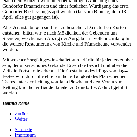
Nach dem Konzert wird unter der kundigen Anleitung eines
Gundorfer Braumeisters und einer festlichen Würdigung das erste
Gundorfer Bierfass angezapft werden (falls am Brautag, dem 18.
April, alles gut ge­gangen ist).
Alle Veranstaltungen sind frei zu be­suchen. Da natürlich Kosten
entste­hen, bitten wir je nach Möglichkeit der Gebenden um
Spenden, welche nach Abzug der Ausgaben in vollem Umfang für
die weitere Restaurie­rung von Kirche und Pfarrscheune verwendet
werden.
Mit welcher Sorgfalt gewirtschaftet wird, dürfte für jeden erkennbar
sein, der unser schönes Gebäude­-Ensemble besucht und über die
Zeit die Fortschritte erkennt. Die Gestaltung des Pfingstsonntag-­
Festes wird durch die ehrenamtliche Tätigkeit des Pfarrscheunen­-
Teams unter der Leitung von Jana Plewka und den Verein zur
Rettung kirchli­cher Baudenkmäler zu Gundorf e.V. durchgeführt
werden.
Bettina Relke
Zurück
Weiter
Startseite
Impressum