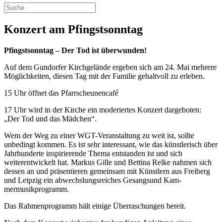
Konzert am Pfingstsonntag
Pfingstsonntag – Der Tod ist über­wunden!
Auf dem Gundorfer Kirchgelände ergeben sich am 24. Mai mehrere
Möglichkeiten, diesen Tag mit der Familie gehaltvoll zu erleben.
15 Uhr öffnet das Pfarrscheunencafé
17 Uhr wird in der Kirche ein mode­riertes Konzert dargeboten:
„Der Tod und das Mädchen“.
Wem der Weg zu einer WGT­-Veran­staltung zu weit ist, sollte
unbedingt kommen. Es ist sehr interessant, wie das künstlerisch über
Jahrhunderte inspirierende Thema entstanden ist und sich
weiterentwickelt hat. Markus Gille und Bettina Relke nahmen sich
dessen an und präsen­tieren gemeinsam mit Künstlern aus Freiberg
und Leipzig ein abwechs­lungsreiches Gesangs­und Kam­
mermusikprogramm.
Das Rahmenprogramm hält einige Überraschungen bereit.