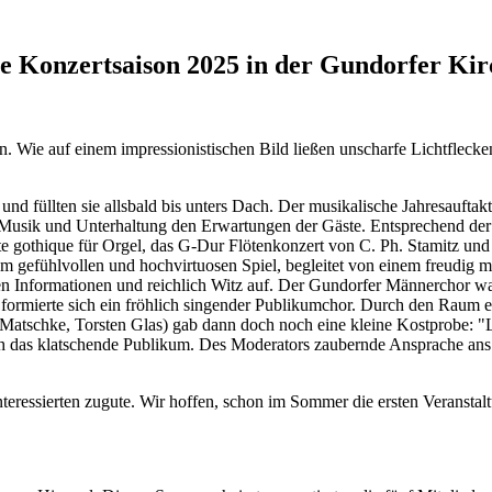
ie Konzertsaison 2025 in der Gundorfer Kir
n. Wie auf einem impressionistischen Bild ließen unscharfe Lichtfleck
d füllten sie allsbald bis unters Dach. Der musikalische Jahresauftak
 Musik und Unterhaltung den Erwartungen der Gäste. Entsprechend de
othique für Orgel, das G-Dur Flötenkonzert von C. Ph. Stamitz und da
em gefühlvollen und hochvirtuosen Spiel, begleitet von einem freudig m
ten Informationen und reichlich Witz auf. Der Gundorfer Männerchor war
formierte sich ein fröhlich singender Publikumchor. Durch den Raum e
Matschke, Torsten Glas) gab dann doch noch eine kleine Kostprobe: "L
das klatschende Publikum. Des Moderators zaubernde Ansprache ans P
nteressierten zugute. Wir hoffen, schon im Sommer die ersten Veranst