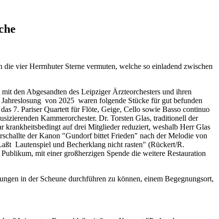
che
en die vier Herrnhuter Sterne vermuten, welche so einladend zwischen
t mit den Abgesandten des Leipziger Ärzteorchesters und ihren
r Jahreslosung von 2025 waren folgende Stücke für gut befunden
s 7. Pariser Quartett für Flöte, Geige, Cello sowie Basso continuo
usizierenden Kammerorchester. Dr. Torsten Glas, traditionell der
 krankheitsbedingt auf drei Mitglieder reduziert, weshalb Herr Glas
rschallte der Kanon "Gundorf bittet Frieden" nach der Melodie von
aßt Lautenspiel und Becherklang nicht rasten" (Rückert/R.
ublikum, mit einer großherzigen Spende die weitere Restauration
altungen in der Scheune durchführen zu können, einem Begegnungsort,