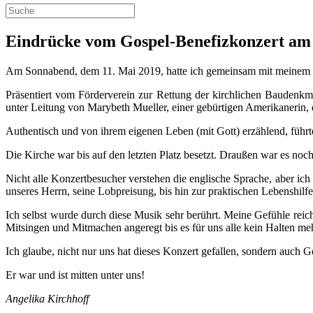
Eindrücke vom Gospel-Benefizkonzert am 
Am Sonnabend, dem 11. Mai 2019, hatte ich gemeinsam mit meinem Ma
Präsentiert vom Förderverein zur Rettung der kirchlichen Baudenk
unter Leitung von Marybeth Mueller, einer gebürtigen Amerikanerin, d
Authentisch und von ihrem eigenen Leben (mit Gott) erzählend, führ
Die Kirche war bis auf den letzten Platz besetzt. Draußen war es noc
Nicht alle Konzertbesucher verstehen die englische Sprache, aber ic
unseres Herrn, seine Lobpreisung, bis hin zur praktischen Lebenshilf
Ich selbst wurde durch diese Musik sehr berührt. Meine Gefühle re
Mitsingen und Mitmachen angeregt bis es für uns alle kein Halten m
Ich glaube, nicht nur uns hat dieses Konzert gefallen, sondern auch Go
Er war und ist mitten unter uns!
Angelika Kirchhoff