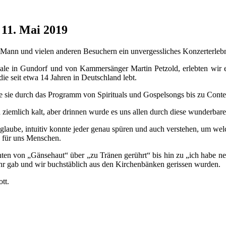
11. Mai 2019
nn und vielen anderen Besuchern ein unvergessliches Konzerterlebni
male in Gundorf und von Kammersänger Martin Petzold, erlebten wir 
ie seit etwa 14 Jahren in Deutschland lebt.
te sie durch das Programm von Spirituals und Gospelsongs bis zu Cont
h ziemlich kalt, aber drinnen wurde es uns allen durch diese wunderba
h glaube, intuitiv konnte jeder genau spüren und auch verstehen, um w
e für uns Menschen.
ichten von „Gänsehaut“ über „zu Tränen gerührt“ bis hin zu „ich hab
ehr gab und wir buchstäblich aus den Kirchenbänken gerissen wurden.
tt.